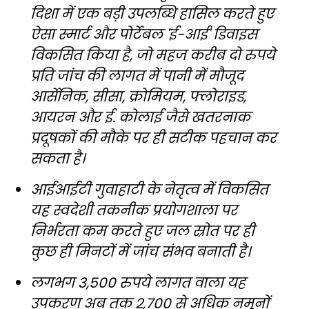
दिशा में एक बड़ी उपलब्धि हासिल करते हुए
ऐसा स्मार्ट और पोर्टेबल 'ई-आई' डिवाइस
विकसित किया है, जो महज करीब दो रुपये
प्रति जांच की लागत में पानी में मौजूद
आर्सेनिक, सीसा, क्रोमियम, फ्लोराइड,
आयरन और ई. कोलाई जैसे खतरनाक
प्रदूषकों की मौके पर ही सटीक पहचान कर
सकता है।
आईआईटी गुवाहाटी के नेतृत्व में विकसित
यह स्वदेशी तकनीक प्रयोगशाला पर
निर्भरता कम करते हुए जल स्रोत पर ही
कुछ ही मिनटों में जांच संभव बनाती है।
लगभग 3,500 रुपये लागत वाला यह
उपकरण अब तक 2,700 से अधिक नमूनों