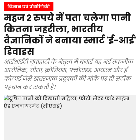
विज्ञान एवं प्रौद्योगिकी
महज 2 रुपये में पता चलेगा पानी
कितना जहरीला, भारतीय
वैज्ञानिकों ने बनाया स्मार्ट 'ई-आई'
डिवाइस
आईआईटी गुवाहाटी के नेतृत्व में बनाई यह नई तकनीक
आर्सेनिक, सीसा, क्रोमियम, फ्लोराइड, आयरन और ई
कोलाई जैसे खतरनाक प्रदूषकों की मौके पर ही सटीक
पहचान कर सकती है।