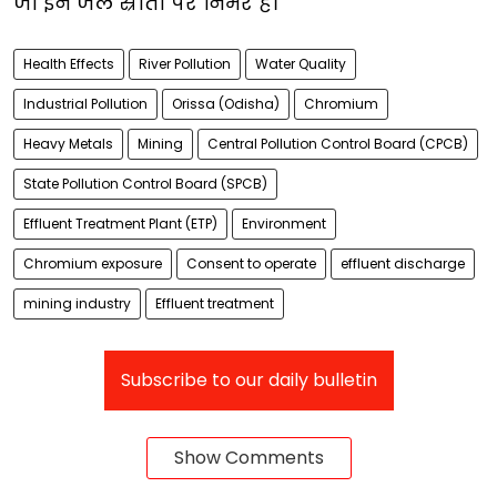
जो इन जल स्रोतों पर निर्भर हैं।
Health Effects
River Pollution
Water Quality
Industrial Pollution
Orissa (Odisha)
Chromium
Heavy Metals
Mining
Central Pollution Control Board (CPCB)
State Pollution Control Board (SPCB)
Effluent Treatment Plant (ETP)
Environment
Chromium exposure
Consent to operate
effluent discharge
mining industry
Effluent treatment
Subscribe to our daily bulletin
Show Comments