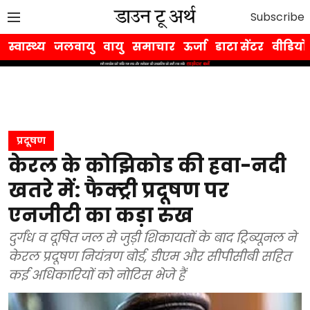
Subscribe
स्वास्थ्य
जलवायु
वायु
समाचार
ऊर्जा
डाटा सेंटर
वीडियो
प्रदूषण
केरल के कोझिकोड की हवा-नदी
खतरे में: फैक्ट्री प्रदूषण पर
एनजीटी का कड़ा रुख
दुर्गंध व दूषित जल से जुड़ी शिकायतों के बाद ट्रिब्यूनल ने
केरल प्रदूषण नियंत्रण बोर्ड, डीएम और सीपीसीबी सहित
कई अधिकारियों को नोटिस भेजे हैं