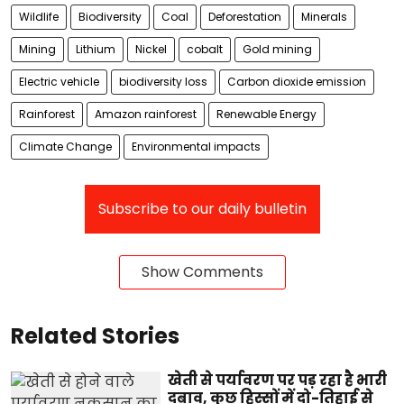
Wildlife
Biodiversity
Coal
Deforestation
Minerals
Mining
Lithium
Nickel
cobalt
Gold mining
Electric vehicle
biodiversity loss
Carbon dioxide emission
Rainforest
Amazon rainforest
Renewable Energy
Climate Change
Environmental impacts
Subscribe to our daily bulletin
Show Comments
Related Stories
खेती से पर्यावरण पर पड़ रहा है भारी
दबाव, कुछ हिस्सों में दो-तिहाई से