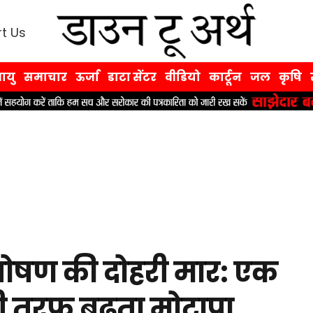
t Us
ायु
समाचार
ऊर्जा
डाटा सेंटर
वीडियो
कार्टून
जल
कृषि
कुपोषण की दोहरी मार: एक
 तरफ बढ़ता मोटापा