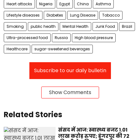
Heart attacks
Nigeria
Egypt
China
Asthma
Lifestyle diseases
Diabetes
Lung Disease
Tobacco
Smoking
public health
Mental Health
Junk Food
Brazil
Ultra-processed food
Russia
High blood pressure
Healthcare
sugar-sweetened beverages
Subscribe to our daily bulletin
Show Comments
Related Stories
संसद में आज: स्वास्थ्य बजट 1.01
लाख करोड़ रुपए; डूंगरपुर की 72