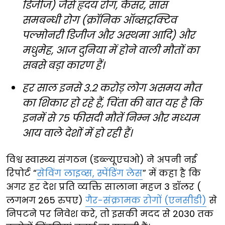
डिजीज) जैसे हृदय रोग, कैंसर, सांस
समबन्धी रोग (क्रॉनिक ऑब्सट्रक्टिव
पल्मोनरी डिजीज और अस्थमा आदि) और
मधुमेह, आज दुनिया में होने वाली मौतों का
सबसे बड़ा कारण हैं।
हर साल इनसे 3.2 करोड़ लोग असमय मौत
का शिकार हो रहे हैं, चिंता की बात यह है कि
इनमें से 75 फीसदी मौतें निम्न और मध्यम
आय वाले देशों में हो रही हैं।
विश्व स्वास्थ्य संगठन (डब्ल्यूएचओ) ने अपनी नई
रिपोर्ट “
सेविंग लाइव्स, स्पेंडिंग लेस
” में कहा है कि
अगर हर देश प्रति व्यक्ति सालाना महज 3 डॉलर (
लगभग 265 रुपए)
गैर-संक्रामक रोगों (एनसीडी)
से
निपटने पर निवेश करे, तो इसकी मदद से 2030 तक