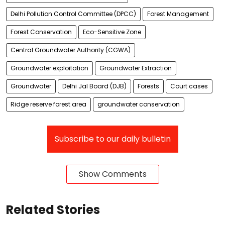
Delhi Pollution Control Committee (DPCC)
Forest Management
Forest Conservation
Eco-Sensitive Zone
Central Groundwater Authority (CGWA)
Groundwater exploitation
Groundwater Extraction
Groundwater
Delhi Jal Board (DJB)
Forests
Court cases
Ridge reserve forest area
groundwater conservation
Subscribe to our daily bulletin
Show Comments
Related Stories