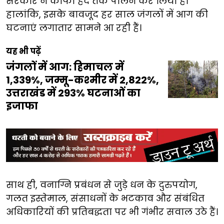
सरकार ने काफी हद तक पालन कर लिया है।
हालांकि, इसके बावजूद हर साल जंगलों में आग की
घटनाएं लगातार सामने आ रही हैं।
यह भी पढ़ें
जंगलों में आग: हिमाचल में
1,339%, जम्मू-कश्मीर में 2,822%,
उत्तराखंड में 293% घटनाओं का
इजाफा
साथ ही, वनाग्नि प्रबंधन से जुड़े धन के दुरुपयोग,
गलत इस्तेमाल, संसाधनों के भटकाव और संबंधित
अधिकारियों की प्रतिबद्धता पर भी गंभीर सवाल उठे हैं।