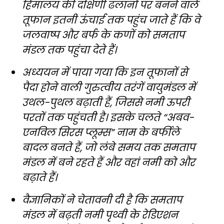
हिमालय की दक्षिणी ढलानों पर बनने वाले
तूफान इतनी ऊंचाई तक पहुंच जाते हैं कि वे
जलवाष्प और बर्फ के कणों को समताप
मंडल तक पहुंचा देते हैं।
अध्ययन में पाया गया कि इन तूफानों से
पैदा होने वाली गुरुत्वीय तरंगें वायुमंडल में
उथल-पुथल बढ़ाती हैं, जिससे नमी ऊपरी
परतों तक पहुंचती है। इसके चलते “अबव-
एनविल सिरस प्लूम्स” नाम के बर्फीले
बादल बनते हैं, जो लंबे समय तक समताप
मंडल में बने रहते हैं और वहां नमी को और
बढ़ाते हैं।
वैज्ञानिकों ने चेतावनी दी है कि समताप
मंडल में बढ़ती नमी पृथ्वी के रेडिएशन