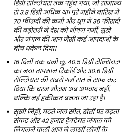
डिग्री सेल्सियस तक पहुंच गया, जो सामान्य
से 3.8 डिग्री अधिक था। पूरे महीने बारिश में
70 फीसदी की कमी और धूप में 35 फीसदी
की बढ़ोतरी ने देश को भीषण गर्मी, सूखे
और जंगल की आग जैसी कई आपदाओं के
बीच धकेल दिया।
16 दिनों तक चली लू, 40.5 डिग्री सेल्सियस
का नया तापमान रिकॉर्ड और 30.6 डिग्री
सेल्सियस की सबसे गर्म रात ने साफ कर
दिया कि चरम मौसम अब अपवाद नहीं,
बल्कि नई हकीकत बनता जा रहा है।
सूखी मिट्टी, घटते जल स्रोत, खेतों पर बढ़ता
संकट और 42 हजार हेक्टेयर जंगल को
निगलने वाली आग ने लाखों लोगों के