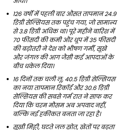
आया।
126 वर्षों में पहली बार औसत तापमान 24.9
डिग्री सेल्सियस तक पहुंच गया, जो सामान्य
से 3.8 डिग्री अधिक था। पूरे महीने बारिश में
70 फीसदी की कमी और धूप में 35 फीसदी
की बढ़ोतरी ने देश को भीषण गर्मी, सूखे
और जंगल की आग जैसी कई आपदाओं के
बीच धकेल दिया।
16 दिनों तक चली लू, 40.5 डिग्री सेल्सियस
का नया तापमान रिकॉर्ड और 30.6 डिग्री
सेल्सियस की सबसे गर्म रात ने साफ कर
दिया कि चरम मौसम अब अपवाद नहीं,
बल्कि नई हकीकत बनता जा रहा है।
सूखी मिट्टी, घटते जल स्रोत, खेतों पर बढ़ता