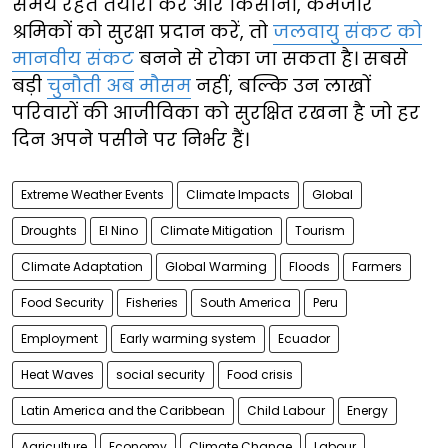
समय रहते तैयारी करें और किसानों, कमजोर
श्रमिकों को सुरक्षा प्रदान करें, तो
जलवायु संकट को
मानवीय संकट
बनने से रोका जा सकता है। सबसे
बड़ी
चुनौती अब मौसम
नहीं, बल्कि उन लाखों
परिवारों की आजीविका को सुरक्षित रखना है जो हर
दिन अपने पसीने पर निर्भर हैं।
Extreme Weather Events
Climate Impacts
Global
Droughts
El Nino
Climate Mitigation
Tourism
Climate Adaptation
Global Warming
Floods
Farmers
Food Security
Fisheries
South America
Peru
Employment
Early warming system
Ecuador
Heat Waves
social security
Food crisis
Latin America and the Caribbean
Child Labour
Energy
Agriculture
Economy
Climate Change
Labour