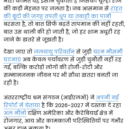
भारी कीमत वह इंसान चुकाता है जिसका चूल्हा रोज
की कड़ी मेहनत पर जलता है। जब आसमान से
राहत
की बूंदों की जगह तपती धूप या तबाही का पानी
बरसता है, तो बात सिर्फ बढ़ते तापमान की नहीं रहती,
बात उस थाली की हो जाती है, जो हर शाम अधूरी रह
जाने के खतरे से जूझती है।
देखा जाए तो
जलवायु परिवर्तन
से जुड़ी
चरम मौसमी
घटनाएं
अब केवल पर्यावरण से जुड़ी चुनौती नहीं रह
गई, बल्कि करोड़ों लोगों की रोजी-रोटी और
सम्मानजनक जीवन पर भी सीधा खतरा बनती जा
रही हैं।
अंतरराष्ट्रीय श्रम संगठन (आईएलओ) ने
अपनी नई
रिपोर्ट में चेताया
है कि 2026–2027 में दस्तक दे रहा
अल नीनो
दक्षिण अमेरिका और कैरेबियाई क्षेत्र में
रोजगार, आय और कामकाजी परिस्थितियों पर गंभीर
असर डाल सकता है।