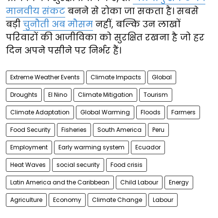
मानवीय संकट
बनने से रोका जा सकता है। सबसे
बड़ी
चुनौती अब मौसम
नहीं, बल्कि उन लाखों
परिवारों की आजीविका को सुरक्षित रखना है जो हर
दिन अपने पसीने पर निर्भर हैं।
Extreme Weather Events
Climate Impacts
Global
Droughts
El Nino
Climate Mitigation
Tourism
Climate Adaptation
Global Warming
Floods
Farmers
Food Security
Fisheries
South America
Peru
Employment
Early warming system
Ecuador
Heat Waves
social security
Food crisis
Latin America and the Caribbean
Child Labour
Energy
Agriculture
Economy
Climate Change
Labour