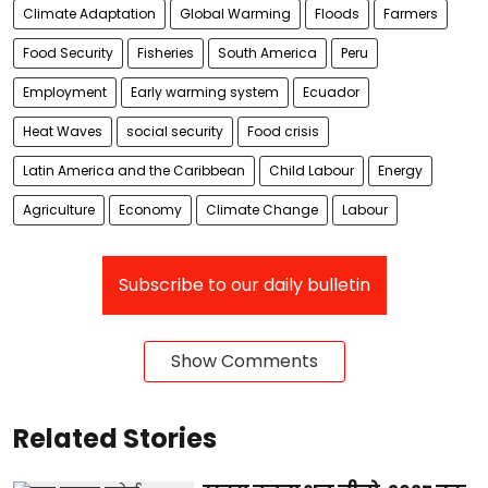
Climate Adaptation
Global Warming
Floods
Farmers
Food Security
Fisheries
South America
Peru
Employment
Early warming system
Ecuador
Heat Waves
social security
Food crisis
Latin America and the Caribbean
Child Labour
Energy
Agriculture
Economy
Climate Change
Labour
Subscribe to our daily bulletin
Show Comments
Related Stories