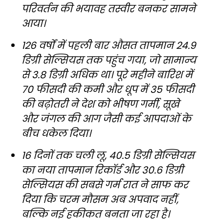
परिवर्तन की भयावह तस्वीर बनकर सामने
आया।
126 वर्षों में पहली बार औसत तापमान 24.9
डिग्री सेल्सियस तक पहुंच गया, जो सामान्य
से 3.8 डिग्री अधिक था। पूरे महीने बारिश में
70 फीसदी की कमी और धूप में 35 फीसदी
की बढ़ोतरी ने देश को भीषण गर्मी, सूखे
और जंगल की आग जैसी कई आपदाओं के
बीच धकेल दिया।
16 दिनों तक चली लू, 40.5 डिग्री सेल्सियस
का नया तापमान रिकॉर्ड और 30.6 डिग्री
सेल्सियस की सबसे गर्म रात ने साफ कर
दिया कि चरम मौसम अब अपवाद नहीं,
बल्कि नई हकीकत बनता जा रहा है।