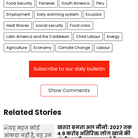
Food Security
Fisheries
South America
Peru
Employment
Early warming system
Ecuador
Heat Waves
social security
Food crisis
Latin America and the Caribbean
Child Labour
Energy
Agriculture
Economy
Climate Change
Labour
Subscribe to our daily bulletin
Show Comments
Related Stories
खतरा बनता अल नीनो: 2027 तक
4.9 करोड़ अतिरिक्त लोग खाने की