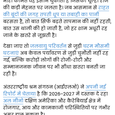
भारी कीमत वह इंसान चुकाता है जिसका चूल्हा रोज
की कड़ी मेहनत पर जलता है। जब आसमान से
राहत
की बूंदों की जगह तपती धूप या तबाही का पानी
बरसता है, तो बात सिर्फ बढ़ते तापमान की नहीं रहती,
बात उस थाली की हो जाती है, जो हर शाम अधूरी रह
जाने के खतरे से जूझती है।
देखा जाए तो
जलवायु परिवर्तन
से जुड़ी
चरम मौसमी
घटनाएं
अब केवल पर्यावरण से जुड़ी चुनौती नहीं रह
गई, बल्कि करोड़ों लोगों की रोजी-रोटी और
सम्मानजनक जीवन पर भी सीधा खतरा बनती जा
रही हैं।
अंतरराष्ट्रीय श्रम संगठन (आईएलओ) ने
अपनी नई
रिपोर्ट में चेताया
है कि 2026–2027 में दस्तक दे रहा
अल नीनो
दक्षिण अमेरिका और कैरेबियाई क्षेत्र में
रोजगार, आय और कामकाजी परिस्थितियों पर गंभीर
असर डाल सकता है।