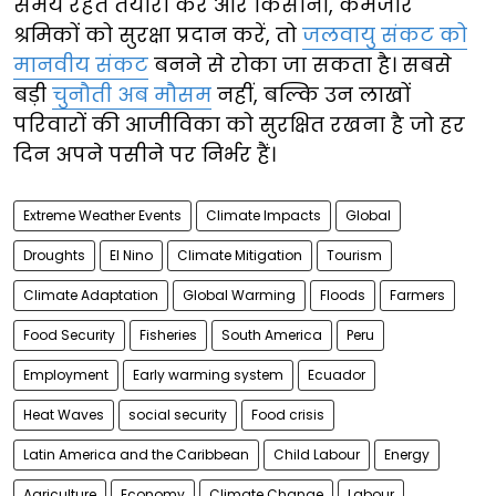
समय रहते तैयारी करें और किसानों, कमजोर
श्रमिकों को सुरक्षा प्रदान करें, तो
जलवायु संकट को
मानवीय संकट
बनने से रोका जा सकता है। सबसे
बड़ी
चुनौती अब मौसम
नहीं, बल्कि उन लाखों
परिवारों की आजीविका को सुरक्षित रखना है जो हर
दिन अपने पसीने पर निर्भर हैं।
Extreme Weather Events
Climate Impacts
Global
Droughts
El Nino
Climate Mitigation
Tourism
Climate Adaptation
Global Warming
Floods
Farmers
Food Security
Fisheries
South America
Peru
Employment
Early warming system
Ecuador
Heat Waves
social security
Food crisis
Latin America and the Caribbean
Child Labour
Energy
Agriculture
Economy
Climate Change
Labour