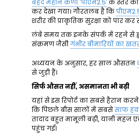
बेहद महीन कणों 'पीएम2.5'
के स्तर को
कर देखा गया। गौरतलब है कि
पीएम2.5
शरीर की प्राकृतिक सुरक्षा को पार कर सी
लंबे समय तक इनके संपर्क में रहने से ह
संक्रमण जैसी
गंभीर बीमारियों का खत
अध्ययन के अनुसार, हर साल औसतन
से जुड़ी हैं।
सिर्फ औसत नहीं, असमानता भी बढ़ी
यहां से इस रिपोर्ट का सबसे हैरान करने
कि पिछले बीस सालों में सबसे
साफ हवा 
तादाद बहुत मामूली बढ़ी, यानी महज
पहुंच गई।