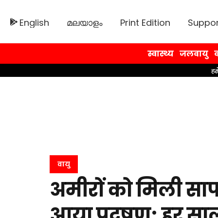
English
മലയാളം
Print Edition
Suppor
स्वास्थ्य
जलवायु
व
वायु
अमीरों को मिली साफ 
आया प्रदूषण; हर साल