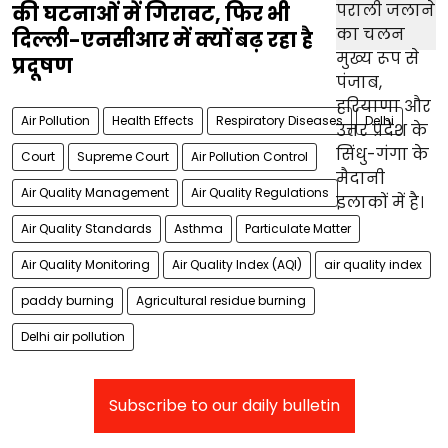
की घटनाओं में गिरावट, फिर भी
दिल्ली-एनसीआर में क्यों बढ़ रहा है
प्रदूषण
Air Pollution
Health Effects
Respiratory Diseases
Delhi
Court
Supreme Court
Air Pollution Control
Air Quality Management
Air Quality Regulations
Air Quality Standards
Asthma
Particulate Matter
Air Quality Monitoring
Air Quality Index (AQI)
air quality index
paddy burning
Agricultural residue burning
Delhi air pollution
Subscribe to our daily bulletin