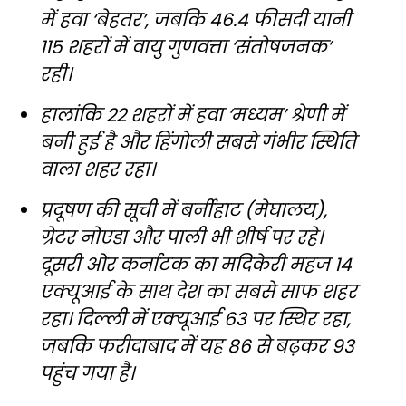
में हवा ‘बेहतर’, जबकि 46.4 फीसदी यानी
115 शहरों में वायु गुणवत्ता ‘संतोषजनक’
रही।
हालांकि 22 शहरों में हवा ‘मध्यम’ श्रेणी में
बनी हुई है और हिंगोली सबसे गंभीर स्थिति
वाला शहर रहा।
प्रदूषण की सूची में बर्नीहाट (मेघालय),
ग्रेटर नोएडा और पाली भी शीर्ष पर रहे।
दूसरी ओर कर्नाटक का मदिकेरी महज 14
एक्यूआई के साथ देश का सबसे साफ शहर
रहा। दिल्ली में एक्यूआई 63 पर स्थिर रहा,
जबकि फरीदाबाद में यह 86 से बढ़कर 93
पहुंच गया है।