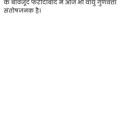
के बावजूद फरीदाबाद में आज भी वायु गुणवत्ता
संतोषजनक है।