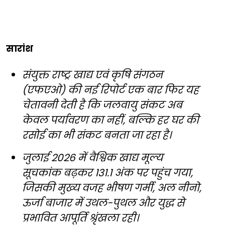
सारांश
संयुक्त राष्ट्र खाद्य एवं कृषि संगठन
(एफएओ) की नई रिपोर्ट एक बार फिर यह
चेतावनी देती है कि जलवायु संकट अब
केवल पर्यावरण का नहीं, बल्कि हर घर की
रसोई का भी संकट बनता जा रहा है।
जुलाई 2026 में वैश्विक खाद्य मूल्य
सूचकांक बढ़कर 131.1 अंक पर पहुंच गया,
जिसकी मुख्य वजह भीषण गर्मी, अल नीनो,
ऊर्जा बाजार में उथल-पुथल और युद्ध से
प्रभावित आपूर्ति श्रृंखला रही।