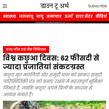
Subscribe
स्वास्थ्य
जलवायु
वायु
समाचार
ऊर्जा
डाटा सेंटर
वीडियो
वन्य जीव एवं जैव विविधता
विश्व कछुआ दिवस: 62 फीसदी से
ज्यादा प्रजातियां संकटग्रस्त
कछुए मृत मछलियों और समुद्री घास को खाकर समुद्री
पारिस्थितिकी तंत्र को बनाए रखने में महत्वपूर्ण भूमिका
निभाते हैं, जबकि कछुए अपने बिलों के माध्यम से
आवास बनाते हैं।