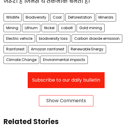
जरूरी है जिनसे ये तकनीकें बनती हैं।
Wildlife
Biodiversity
Coal
Deforestation
Minerals
Mining
Lithium
Nickel
cobalt
Gold mining
Electric vehicle
biodiversity loss
Carbon dioxide emission
Rainforest
Amazon rainforest
Renewable Energy
Climate Change
Environmental impacts
Subscribe to our daily bulletin
Show Comments
Related Stories