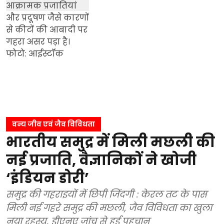
वन्य जीव एवं जैव विविधता
भारतीय समुद्र में मिली मछली की
नई प्रजाति, वैज्ञानिकों ने खोजी
‘इंडियन डोरी’
समुद्र की गहराइयों में छिपी जिंदगी : केरल तट के पास
मिली नई गहरे समुद्र की मछली, जैव विविधता का खुला
नया रहस्य, डीएनए जांच से हुई पहचान