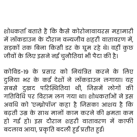
शोधकर्ता
बताते
हैं
कि
कैसे
कोरोनावायरस
महामारी
में
लॉकडाउन
के
दौरान
वन्यजीव
शहरी
वातावरण
में,
सड़कों
तक
बिना
किसी
डर
के
घूम
रहे
थे।
वहीं
कुछ
जीवों
के
लिए
इसने
नई
चुनौतियां
भी
पैदा
की
है।
कोविड
-19
के
प्रसार
को
नियंत्रित
करने
के
लिए
दुनिया
भर
के
कई
देशों
ने
लॉकडाउन
लगाया।
यह
सबसे
दुखद
परिस्थितियां
थी
,
जिसमें
लोगों
की
गतिविधि
पर
विराम
लग
गया
था।
शोधकर्ताओं
ने
इस
अवधि
को
'
एन्थ्रोपॉज
'
कहा है जिसका आशय है कि
बढ़ती उम्र के साथ मानों काम करने की क्षमता कम
हो गई हो।
इस
दौरान
शहरी
वातावरण
में
काफी
बदलाव
आया
,
प्रकृति
बदली
हुई
प्रतीत
हुई।