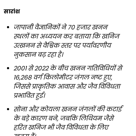
सारांश
जापानी वैज्ञानिकों ने 70 हजार खनन
स्थलों का अध्ययन कर बताया कि खनिज
उत्खनन से वैश्विक स्तर पर पर्यावरणीय
नुकसान बढ़ रहा है।
2001 से 2022 के बीच खनन गतिविधियों से
16,268 वर्ग किलोमीटर जंगल नष्ट हुए,
जिससे प्राकृतिक आवास और जैव विविधता
प्रभावित हुई।
सोना और कोयला खनन जंगलों की कटाई
के बड़े कारण बने, जबकि लिथियम जैसे
हरित खनिज भी जैव विविधता के लिए