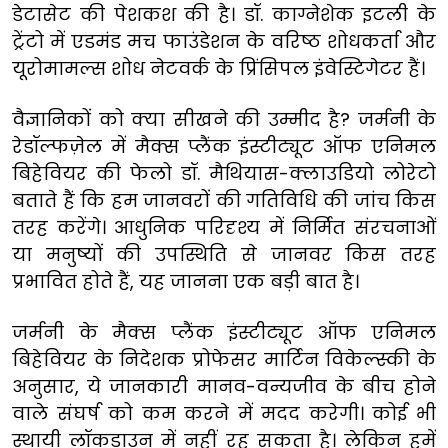
डेटासेट
की
पेशकश
की
है।
डॉ
.
काग्नेशेक
इटली
के
ट्रेंटो
में
एडमंड
मच
फाउंडेशन
के
वरिष्ठ
शोधकर्ता
और
यूरोमामल्स
शोध
नेटवर्क
के
प्रिंसिपल
इंवेस्टिगेटर
हैं।
वैज्ञानिकों
को
क्या
सीखने
की
उम्मीद
है
?
जर्मनी
के
रेडॉल्फज़ेल
में
मैक्स
प्लैंक
इंस्टीट्यूट
ऑफ
एनिमल
बिहेवियर
की
फेलो
डॉ
.
मैथियास
-
क्लाउडियो
लोरेटो
बताते
हैं
कि
हम
जानवरों
की
गतिविधि
की
जांच
किस
तरह करेंगे।
आधुनिक
परिदृश्य
में
निर्मित
संरचनाओं
या
मनुष्यों
की
उपस्थिति
से
जानवर
किस
तरह
प्रभावित
होते
हैं
,
यह
जानना
एक
बड़ी
बात
है।
जर्मनी के मैक्स प्लैंक इंस्टीट्यूट ऑफ एनिमल
बिहेवियर के निदेशक प्रोफेसर मार्टिन विकेल्स्की के
अनुसार, ये जानकारी मानव-वन्यजीव के बीच होने
वाले संघर्ष को कम करने में मदद करेगी। कोई भी
स्थायी लॉकडाउन में नहीं रह सकता है। लेकिन हमें