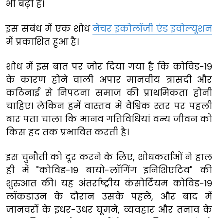
भी बढ़ी
है।
इस संबंध में एक शोध
नेचर इकोलॉजी एंड इवोल्यूशन
में प्रकाशित हुआ है।
शोध में
इस
बात
पर
जोर
दिया गया
है
कि
कोविड
-19
के
कारण
होने
वाली
अपार
मानवीय
त्रासदी
और
कठिनाई
से
निपटना
समाज
की
प्राथमिकता
होनी
चाहिए।
लेकिन
हमें
वास्तव
में
वैश्विक
स्तर
पर
पहली
बार
पता
चाला
कि
मानव
गतिविधियां
वन्य
जीवन
को
किस
हद
तक
प्रभावित
करती
है।
इस
चुनौती
को
दूर
करने
के
लिए
,
शोधकर्ताओं
ने
हाल
ही
में
"
कोविड
-19
बायो
-
लॉगिंग
इनिशिएटिव
" की
शुरुआत की।
यह
अंतर्राष्ट्रीय
कंसोर्टियम
कोविड
-19
लॉकडाउन
के
दौरान
उसके
पहले
,
और
बाद
में
जानवरों
के
इधर
-
उधर
घूमने
,
व्यवहार
और
तनाव
के