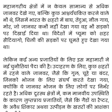
महानगरीय
क्षेत्रों
में
न
केवल
सामान्य
से
अधिक
जानवर
देखे
गए
,
बल्कि
कुछ
आश्चर्यचकित
करने
वाले
भी
थे
,
जिसमें
भारत
के
शहरो
में
बाघ, तेंदुआ, नील
गाय
,
मोर,
जो
जानवर
कभी
नहीं
देखा
गया
वह
भी
सड़को
पर
दिखाई
दिया
था।
विदेशों
में
प्यूमा
को
शहर
सैंटियागो
,
चिली
की
सड़कों
पर
घूमते
हुए
देखा
गया
था।
लेकिन कई अन्य
प्रजातियों
के
लिए
इस
महामारी
ने
नई
चुनौतियां
पैदा
की
हैं।
उदाहरण
के
लिए
,
कुछ
शहरों
में
रहने
वाले
जानवर
,
जैसे
कि
गूल
,
चूहे
या
बंदर
,
जिनको
भोजन
के
लिए
संघर्ष
करते
देखा
गया
,
क्योंकि
ये
जानवर
भोजन के लिए लोगों
पर
निर्भर
रहते हैं।
अधिक
दूरस्थ
क्षेत्रों
में
,
कम
मानवीय
उपस्थिति
के
कारण
लुप्तप्राय
प्रजातियों
,
जैसे
कि
गैंडों
या
रैप्टर
,
के
अवैध
शिकार
अथवा
उत्पीड़न
के
खतरों
की
आशंका