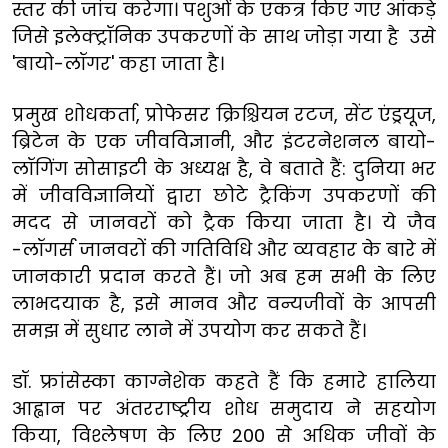
स्तर
की
जांच
करेगा।
पशुओं
के
एकत्र
किए
गए
आंकड़े
जिसे
इलेक्ट्रॉनिक
उपकरणों
के
साथ
जोड़ा
गया
है
उसे
'
बायो
-
लॉगर
'
कहा
जाता
है।
प्रमुख
शोधकर्ता
,
प्रोफेसर
क्रिश्चियन
रटज
,
सेंट
एंड्रयूज
,
ब्रिटेन
के
एक
जीवविज्ञानी
,
और
इंटरनेशनल
बायो
-
लॉगिंग
सोसाइटी
के
अध्यक्ष
है
,
वे
बताते
हैं
:
दुनिया
भर
में
जीवविज्ञानियों
द्वारा
छोटे
ट्रैकिंग
उपकरणों
की
मदद
से
जानवरों
को
ट्रैक
किया
जाता
है।
ये
जैव
-
लॉगर्स
जानवरों की
गतिविधि
और
व्यवहार
के
बारे
में
जानकारी
प्रदान
करते
हैं।
जो
अब
हम
सभी
के
लिए
लाभदयाक
है
,
इसे
मानव
और
वन्यजीवों
के
आपसी
समझ
में
सुधार
लाने
में
उपयोग
कर
सकते
हैं।
डॉ
.
फ्रांसेस्का
काग्नेशेक
कहते
हैं
कि
हमारे
हालिया
आह्वान
पर
अंतरराष्ट्रीय
शोध
समुदाय
ने
सहयोग
किया
,
विश्लेषण
के
लिए
200
से
अधिक
जीवों
के