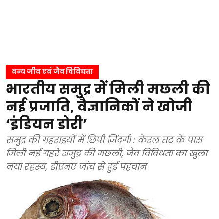
वन्य जीव एवं जैव विविधता
भारतीय समुद्र में मिली मछली की
नई प्रजाति, वैज्ञानिकों ने खोजी
‘इंडियन डोरी’
समुद्र की गहराइयों में छिपी जिंदगी : केरल तट के पास
मिली नई गहरे समुद्र की मछली, जैव विविधता का खुला
नया रहस्य, डीएनए जांच से हुई पहचान