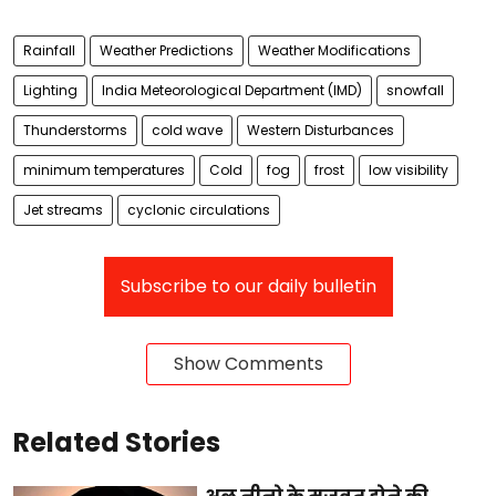
Rainfall
Weather Predictions
Weather Modifications
Lighting
India Meteorological Department (IMD)
snowfall
Thunderstorms
cold wave
Western Disturbances
minimum temperatures
Cold
fog
frost
low visibility
Jet streams
cyclonic circulations
Subscribe to our daily bulletin
Show Comments
Related Stories