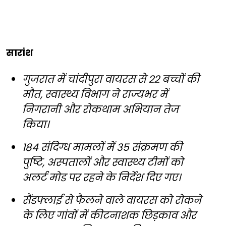
सारांश
गुजरात में चांदीपुरा वायरस से 22 बच्चों की
मौत, स्वास्थ्य विभाग ने राज्यभर में
निगरानी और रोकथाम अभियान तेज
किया।
184 संदिग्ध मामलों में 35 संक्रमण की
पुष्टि, अस्पतालों और स्वास्थ्य टीमों को
अलर्ट मोड पर रहने के निर्देश दिए गए।
सैंडफ्लाई से फैलने वाले वायरस को रोकने
के लिए गांवों में कीटनाशक छिड़काव और