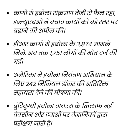
कांगो में इबोला संक्रमण तेजी से फैल रहा,
डब्ल्यूएचओ ने बचाव कार्यों को बड़े स्तर पर
बढ़ाने की अपील की।
डीआर कांगो में इबोला के 3,874 मामले
मिले, अब तक 1,751 लोगों की मौत दर्ज की
गई।
अमेरिका ने इबोला नियंत्रण अभियान के
लिए 242 मिलियन डॉलर की अतिरिक्त
सहायता देने की घोषणा की।
बुंदिबुग्यो इबोला वायरस के खिलाफ नई
वैक्सीन और दवाओं पर वैज्ञानिकों द्वारा
परीक्षण जारी है।