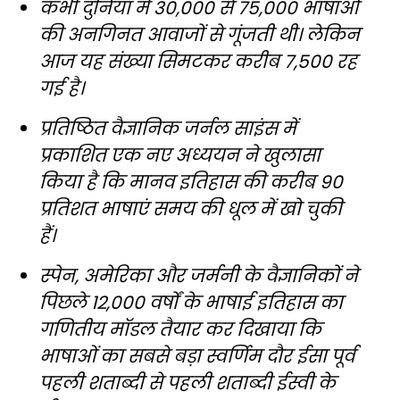
कभी दुनिया में 30,000 से 75,000 भाषाओं
की अनगिनत आवाजों से गूंजती थी। लेकिन
आज यह संख्या सिमटकर करीब 7,500 रह
गई है।
प्रतिष्ठित वैज्ञानिक जर्नल साइंस में
प्रकाशित एक नए अध्ययन ने खुलासा
किया है कि मानव इतिहास की करीब 90
प्रतिशत भाषाएं समय की धूल में खो चुकी
हैं।
स्पेन, अमेरिका और जर्मनी के वैज्ञानिकों ने
पिछले 12,000 वर्षों के भाषाई इतिहास का
गणितीय मॉडल तैयार कर दिखाया कि
भाषाओं का सबसे बड़ा स्वर्णिम दौर ईसा पूर्व
पहली शताब्दी से पहली शताब्दी ईस्वी के