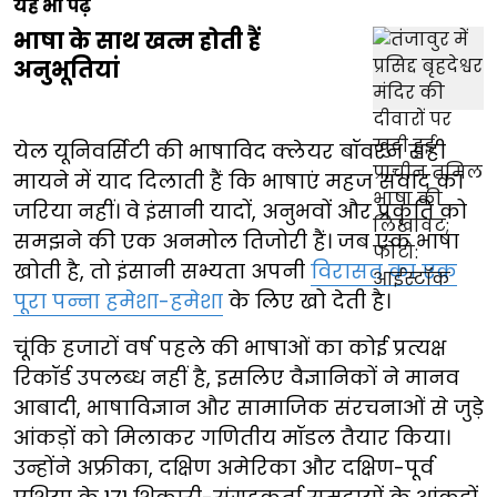
यह भी पढ़ें
भाषा के साथ खत्म होती हैं
अनुभूतियां
येल यूनिवर्सिटी की भाषाविद क्लेयर बॉवरन सही
मायने में याद दिलाती हैं कि भाषाएं महज संवाद का
जरिया नहीं। वे इंसानी यादों, अनुभवों और प्रकृति को
समझने की एक अनमोल तिजोरी हैं। जब एक भाषा
खोती है, तो इंसानी सभ्यता अपनी
विरासत का एक
पूरा पन्ना हमेशा-हमेशा
के लिए खो देती है।
चूंकि हजारों वर्ष पहले की भाषाओं का कोई प्रत्यक्ष
रिकॉर्ड उपलब्ध नहीं है, इसलिए वैज्ञानिकों ने मानव
आबादी, भाषाविज्ञान और सामाजिक संरचनाओं से जुड़े
आंकड़ों को मिलाकर गणितीय मॉडल तैयार किया।
उन्होंने अफ्रीका, दक्षिण अमेरिका और दक्षिण-पूर्व