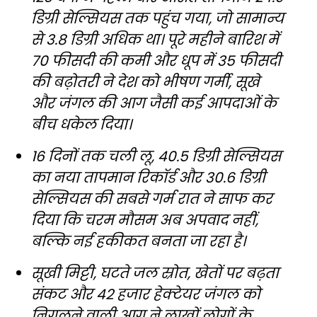
डिग्री सेल्सियस तक पहुंच गया, जो सामान्य
से 3.8 डिग्री अधिक था। पूरे महीने बारिश में
70 फीसदी की कमी और धूप में 35 फीसदी
की बढ़ोतरी ने देश को भीषण गर्मी, सूखे
और जंगल की आग जैसी कई आपदाओं के
बीच धकेल दिया।
16 दिनों तक चली लू, 40.5 डिग्री सेल्सियस
का नया तापमान रिकॉर्ड और 30.6 डिग्री
सेल्सियस की सबसे गर्म रात ने साफ कर
दिया कि चरम मौसम अब अपवाद नहीं,
बल्कि नई हकीकत बनता जा रहा है।
सूखी मिट्टी, घटते जल स्रोत, खेतों पर बढ़ता
संकट और 42 हजार हेक्टेयर जंगल को
निगलने वाली आग ने लाखों लोगों के