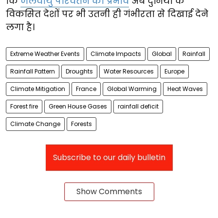
कि
जलवायु परिवर्तन का प्रभाव
अब दुनिया के
विकसित देशों पर भी उतनी ही गंभीरता से दिखाई देने
लगा है।
Extreme Weather Events
Climate Impacts
Global
Rainfall
Rainfall Pattern
Droughts
Water Resources
Europe
Climate Mitigation
France
Global Warming
Heat Waves
Forest fire
Green House Gases
rainfall deficit
Climate Change
Forests
Subscribe to our daily bulletin
Show Comments