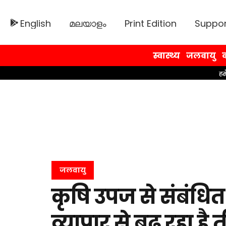
English
മലയാളം
Print Edition
Suppor
स्वास्थ्य
जलवायु
व
जलवायु
कृषि उपज से संबंधित ची
व्यापार से बढ़ रहा ह