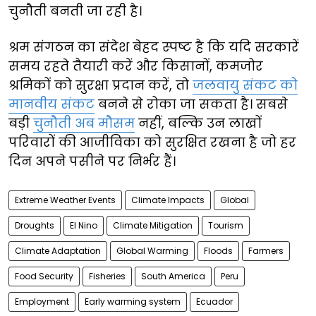
चुनौती बनती जा रही है।
श्रम संगठन का संदेश बेहद स्पष्ट है कि यदि सरकारें
समय रहते तैयारी करें और किसानों, कमजोर
श्रमिकों को सुरक्षा प्रदान करें, तो
जलवायु संकट को
मानवीय संकट
बनने से रोका जा सकता है। सबसे
बड़ी
चुनौती अब मौसम
नहीं, बल्कि उन लाखों
परिवारों की आजीविका को सुरक्षित रखना है जो हर
दिन अपने पसीने पर निर्भर हैं।
Extreme Weather Events
Climate Impacts
Global
Droughts
El Nino
Climate Mitigation
Tourism
Climate Adaptation
Global Warming
Floods
Farmers
Food Security
Fisheries
South America
Peru
Employment
Early warming system
Ecuador