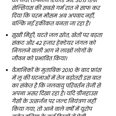
का नया तापमान रिकॉर्ड और 30.6 डिग्री
सेल्सियस की सबसे गर्म रात ने साफ कर
दिया कि चरम मौसम अब अपवाद नहीं,
बल्कि नई हकीकत बनता जा रहा है।
सूखी मिट्टी, घटते जल स्रोत, खेतों पर बढ़ता
संकट और 42 हजार हेक्टेयर जंगल को
निगलने वाली आग ने लाखों लोगों के
जीवन को प्रभावित किया।
वैज्ञानिकों के मुताबिक 2010 के बाद फ्रांस
में लू की घटनाओं में तेज बढ़ोतरी इस बात
का संकेत है कि जलवायु परिवर्तन तेजी से
अपना असर दिखा रहा है। यदि ग्रीनहाउस
गैसों के उत्सर्जन पर जल्द नियंत्रण नहीं
किया गया, तो आने वाले वर्षों में यूरोप