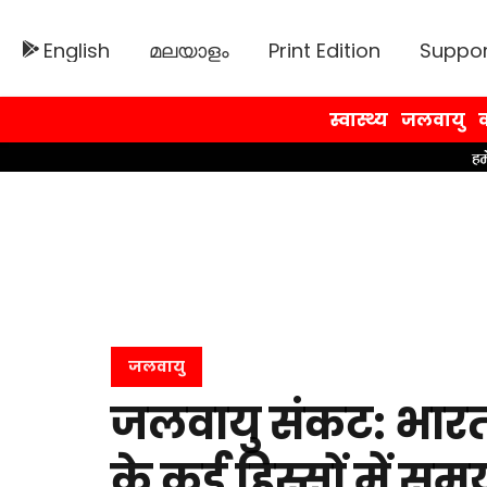
English
മലയാളം
Print Edition
Suppor
स्वास्थ्य
जलवायु
व
जलवायु
जलवायु संकट: भारत म
के कई हिस्सों में स