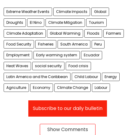
Extreme Weather Events
Climate Impacts
Global
Droughts
El Nino
Climate Mitigation
Tourism
Climate Adaptation
Global Warming
Floods
Farmers
Food Security
Fisheries
South America
Peru
Employment
Early warming system
Ecuador
Heat Waves
social security
Food crisis
Latin America and the Caribbean
Child Labour
Energy
Agriculture
Economy
Climate Change
Labour
Subscribe to our daily bulletin
Show Comments