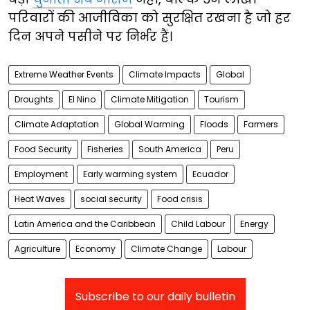
परिवारों की आजीविका को सुरक्षित रखना है जो हर
दिन अपने पसीने पर निर्भर हैं।
Extreme Weather Events
Climate Impacts
Global
Droughts
El Nino
Climate Mitigation
Tourism
Climate Adaptation
Global Warming
Floods
Farmers
Food Security
Fisheries
South America
Peru
Employment
Early warming system
Ecuador
Heat Waves
social security
Food crisis
Latin America and the Caribbean
Child Labour
Energy
Agriculture
Economy
Climate Change
Labour
Subscribe to our daily bulletin