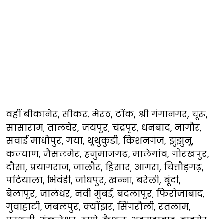
वहीं बीकानेर, सीकर, मेरठ, टोंक, श्री गंगानगर, चूरू,
सासाराम, तालचेर, जयपुर, चंद्रपुर, धनबाद, नागौर,
सवाई माधोपुर, गया, थूथुकुडी, किशनगंज, झुंझुनू,
कल्याण, जैसलमेर, हनुमानगढ़, मालेगांव, गोरखपुर,
दौसा, प्रयागराज, जालौर, हिसार, आगरा, चित्तौड़गढ़,
पटियाला, भिवंडी, जोधपुर, खन्ना, बरेली, बूंदी,
बेलापुर, जालंधर, नवी मुंबई, बदलापुर, फिरोजाबाद,
गुवाहाटी, जबलपुर, क्योंझर, सिंगरौली, रतलाम,