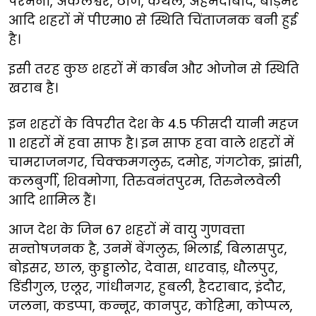
परभनी, अंकलेश्वर, ठाणे, कैथल, अहमदाबाद, बाड़मेर
आदि शहरों में पीएम10 से स्थिति चिंताजनक बनी हुई
है।
इसी तरह कुछ शहरों में कार्बन और ओजोन से स्थिति
खराब है।
इन शहरों के विपरीत देश के 4.5 फीसदी यानी महज
11 शहरों में हवा साफ है। इन साफ हवा वाले शहरों में
चामराजनगर, चिक्कमगलुरु, दमोह, गंगटोक, झांसी,
कलबुर्गी, शिवमोगा, तिरुवनंतपुरम, तिरुनेलवेली
आदि शामिल हैं।
आज देश के जिन 67 शहरों में वायु गुणवत्ता
सन्तोषजनक है, उनमें बेंगलुरु, भिलाई, बिलासपुर,
बोइसर, छाल, कुड्डालोर, देवास, धारवाड़, धौलपुर,
डिंडीगुल, एलूर, गांधीनगर, हुबली, हैदराबाद, इंदौर,
जलना, कडप्पा, कन्नूर, कानपुर, कोहिमा, कोप्पल,