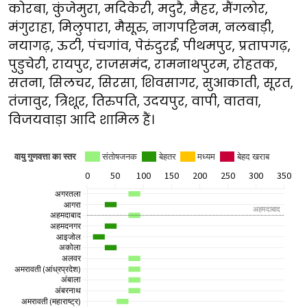
कोरबा, कुंजेमुरा, मदिकेरी, मदुरै, मैहर, मैंगलोर,
मंगुराहा, मिलुपारा, मैसूरु, नागपट्टिनम, नलबाड़ी,
नयागढ़, ऊटी, पंचगांव, पेरुंदुरई, पीथमपुर, प्रतापगढ़,
पुडुचेरी, रायपुर, राजसमंद, रामनाथपुरम, रोहतक,
सतना, सिलचर, सिरसा, शिवसागर, सुआकाती, सूरत,
तंजावुर, त्रिशूर, तिरुपति, उदयपुर, वापी, वातवा,
विजयवाड़ा आदि शामिल हैं।