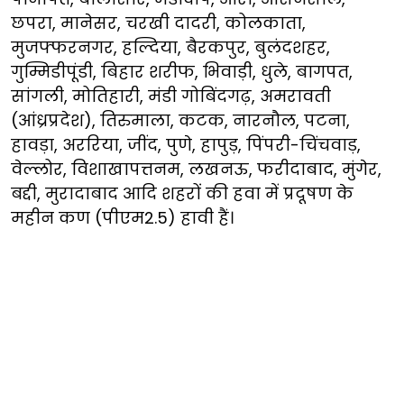
छपरा, मानेसर, चरखी दादरी, कोलकाता,
मुजफ्फरनगर, हल्दिया, बैरकपुर, बुलंदशहर,
गुम्मिडीपूंडी, बिहार शरीफ, भिवाड़ी, धुले, बागपत,
सांगली, मोतिहारी, मंडी गोबिंदगढ़, अमरावती
(आंध्रप्रदेश), तिरुमाला, कटक, नारनौल, पटना,
हावड़ा, अररिया, जींद, पुणे, हापुड़, पिंपरी-चिंचवाड़,
वेल्लोर, विशाखापत्तनम, लखनऊ, फरीदाबाद, मुंगेर,
बद्दी, मुरादाबाद आदि शहरों की हवा में प्रदूषण के
महीन कण (पीएम2.5) हावी हैं।