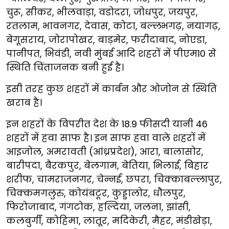
चुरू, सीकर, भीलवाड़ा, वडोदरा, जोधपुर, जयपुर,
रतलाम, भावनगर, देवास, कोटा, बल्लभगढ़, नयागढ़,
बेगूसराय, जोरापोखर, बाड़मेर, फरीदाबाद, नोएडा,
पानीपत, भिवंडी, नवी मुंबई आदि शहरों में पीएम10 से
स्थिति चिंताजनक बनी हुई है।
इसी तरह कुछ शहरों में कार्बन और ओजोन से स्थिति
खराब है।
इन शहरों के विपरीत देश के 18.9 फीसदी यानी 46
शहरों में हवा साफ है। इन साफ हवा वाले शहरों में
आइजोल, अमरावती (आंध्रप्रदेश), आरा, बालासोर,
बारीपदा, बैरकपुर, बेलगाम, बेतिया, भिलाई, बिहार
शरीफ, चामराजनगर, चेन्नई, छपरा, चिक्काबल्लापुर,
चिक्कमगलुरु, कोयंबटूर, कुड्डालोर, धौलपुर,
फिरोजाबाद, गंगटोक, हल्दिया, जलना, झांसी,
कलबुर्गी, कोहिमा, लातूर, मदिकेरी, मैहर, मंडीखेड़ा,