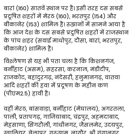
बारां (160) सातवें स्थान पर हैं। इसी तरह दस सबसे
प्रदूषित शहरों में मेरठ (160), भरतपुर (154) और
बीकानेर (153) शामिल हैं। रुझानों में सामने आया है
कि आज देश के दस सबसे प्रदूषित शहरों में राजस्थान
के पांच शहर (सवाई माधोपुर, दौसा, बारां, भरतपुर,
बीकानेर) शामिल हैं।
विश्लेषण से यह भी पता चला है कि किशनगंज,
बर्नीहाट (असम), सहरसा, करनाल, मंडीदीप,
राजकोट, बहादुरगढ़, नंदेसरी, हनुमानगढ़, वातवा
आदि शहरों की हवा में प्रदूषण के महीन कण
(पीएम2.5) हावी हैं।
वहीं मेरठ, बांसवाड़ा, बर्नीहाट (मेघालय), अगरतला,
पाली, प्रतापगढ़, गाजियाबाद, चंद्रपुर, अहमदाबाद,
मेहसाणा, सिंगरौली, गांधीनगर, जैसलमेर, उदयपुर,
ग्वालियर, बेलापुर, गुरुग्राम, नागौर, श्री गंगानगर,