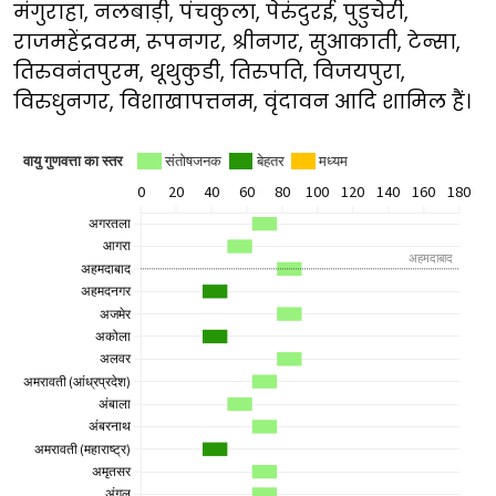
मंगुराहा, नलबाड़ी, पंचकुला, पेरुंदुरई, पुडुचेरी,
राजमहेंद्रवरम, रूपनगर, श्रीनगर, सुआकाती, टेन्सा,
तिरुवनंतपुरम, थूथुकुडी, तिरुपति, विजयपुरा,
विरुधुनगर, विशाखापत्तनम, वृंदावन आदि शामिल हैं।