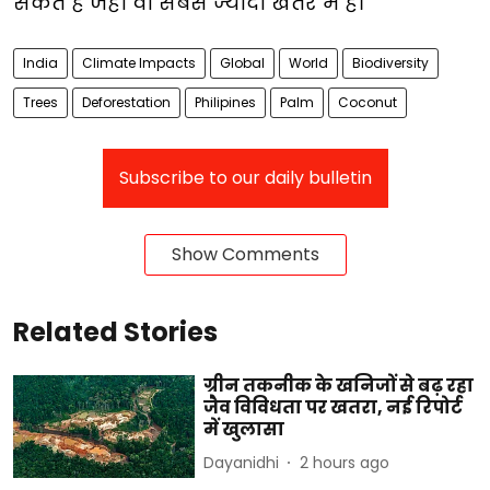
सकते हैं जहां वो सबसे ज्यादा खतरे में हैं।
India
Climate Impacts
Global
World
Biodiversity
Trees
Deforestation
Philipines
Palm
Coconut
Subscribe to our daily bulletin
Show Comments
Related Stories
ग्रीन तकनीक के खनिजों से बढ़ रहा
जैव विविधता पर खतरा, नई रिपोर्ट
में खुलासा
Dayanidhi
2 hours ago