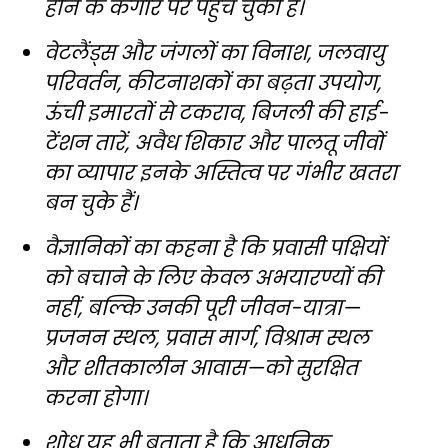
होने के कगार पर पहुंच चुकी हैं।
वेटलैंड्स और जंगलों का विनाश, जलवायु
परिवर्तन, कीटनाशकों का बढ़ता उपयोग,
ऊंची इमारतों से टकराव, बिजली की हाई-
टेंशन तारें, अवैध शिकार और पालतू जीवों
का व्यापार इनके अस्तित्व पर गंभीर खतरा
बन चुके हैं।
वैज्ञानिकों का कहना है कि प्रवासी पक्षियों
को बचाने के लिए केवल अभयारण्यों की
नहीं, बल्कि उनकी पूरी जीवन-यात्रा—
प्रजनन स्थल, प्रवास मार्ग, विश्राम स्थल
और शीतकालीन आवास—को सुरक्षित
करना होगा।
शोध यह भी बताता है कि आधुनिक