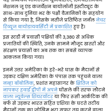
नेशनल जू एंड कंजर्वेशन बायोलॉजी इंस्टीट्यूट के
साथ-साथ दुनिया भर के पक्षी वैज्ञानिकों के सहयोग
से किया गया है, जिसके नतीजे प्रतिष्ठित जर्नल
नेचर
रिव्यूज बायोडायवर्सिटी में प्रकाशित
हुए हैं।
इस स्टडी में प्रवासी पक्षियों की 3,380 से अधिक
प्रजातियों की स्थिति, उनके सामने मौजूद खतरों और
संरक्षण प्रयासों का अब तक का सबसे व्यापक
आकलन किया गया।
इनमें उत्तर अमेरिका के हरे-भरे घास के मैदानों से
उड़कर दक्षिण अमेरिका के पंपास तक पहुंचने वाला
नन्हा बॉबोलिंक
, प्रशांत महासागर के
क्षितिज को
नापकर हवाई द्वीपों में अपने
घोंसले की तरफ लौटने
वाला न्यूवेल्स शियरवॉटर
या फिर रूसी आर्कटिक की
बर्फ से उड़कर भारत सहित एशिया के घटते तटीय
मैदानों तक का जोखिम भरा सफर तय करने वाला