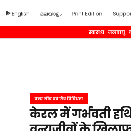
English
മലയാളം
Print Edition
Suppor
स्वास्थ्य
जलवायु
व
वन्य जीव एवं जैव विविधता
केरल में गर्भवती हथि
वन्यजीवों के खिला