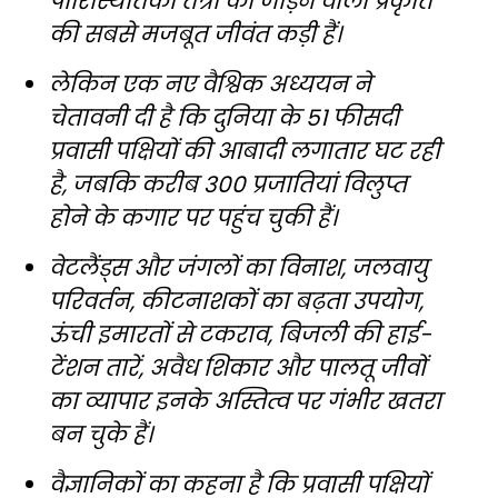
पारिस्थितिकी तंत्रों को जोड़ने वाली प्रकृति
की सबसे मजबूत जीवंत कड़ी हैं।
लेकिन एक नए वैश्विक अध्ययन ने
चेतावनी दी है कि दुनिया के 51 फीसदी
प्रवासी पक्षियों की आबादी लगातार घट रही
है, जबकि करीब 300 प्रजातियां विलुप्त
होने के कगार पर पहुंच चुकी हैं।
वेटलैंड्स और जंगलों का विनाश, जलवायु
परिवर्तन, कीटनाशकों का बढ़ता उपयोग,
ऊंची इमारतों से टकराव, बिजली की हाई-
टेंशन तारें, अवैध शिकार और पालतू जीवों
का व्यापार इनके अस्तित्व पर गंभीर खतरा
बन चुके हैं।
वैज्ञानिकों का कहना है कि प्रवासी पक्षियों