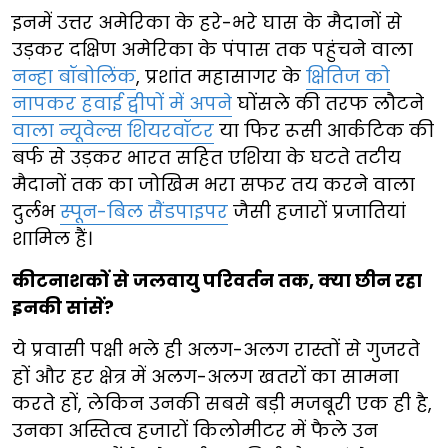
इनमें उत्तर अमेरिका के हरे-भरे घास के मैदानों से
उड़कर दक्षिण अमेरिका के पंपास तक पहुंचने वाला
नन्हा बॉबोलिंक
, प्रशांत महासागर के
क्षितिज को
नापकर हवाई द्वीपों में अपने
घोंसले की तरफ लौटने
वाला न्यूवेल्स शियरवॉटर
या फिर रूसी आर्कटिक की
बर्फ से उड़कर भारत सहित एशिया के घटते तटीय
मैदानों तक का जोखिम भरा सफर तय करने वाला
दुर्लभ
स्पून-बिल सैंडपाइपर
जैसी हजारों प्रजातियां
शामिल हैं।
कीटनाशकों से जलवायु परिवर्तन तक, क्या छीन रहा
इनकी सांसें?
ये प्रवासी पक्षी भले ही अलग-अलग रास्तों से गुजरते
हों और हर क्षेत्र में अलग-अलग खतरों का सामना
करते हों, लेकिन उनकी सबसे बड़ी मजबूरी एक ही है,
उनका अस्तित्व हजारों किलोमीटर में फैले उन