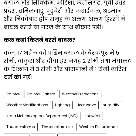
बंगाल और सिक्किम, ओडिशा, छत्तीसगढ़, पूर्वी उत्तर
प्रदेश, तमिलनाडु, पुडुचेरी और कराईकल, अंडमान
और निकोबार द्वीप समूह के अलग-अलग हिस्सों में
बादल बरसे या गरज के साथ बौछारें पड़ी।
कल कहां कितने बरसे बादल?
कल, 17 अप्रैल को पश्चिम बंगाल के बैरकपुर में 5
सेमी, बांकुरा और दीघा हर जगह 2 सेमी तथा मेघालय
के शिलांग में 3 सेमी और बारापानी में 1 सेमी बारिश
दर्ज की गई।
Rainfall
Rainfall Pattern
Weather Predictions
Weather Modifications
Lighting
Heat wave
humidity
India Meteorological Department (IMD)
snowfall
Thunderstorms
Temperature rise
Western Disturbances