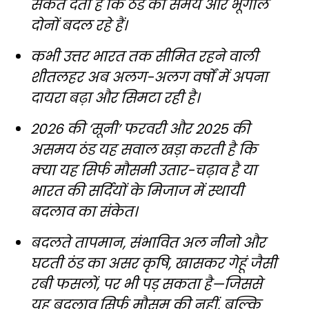
संकेत देता है कि ठंड का समय और भूगोल
दोनों बदल रहे हैं।
कभी उत्तर भारत तक सीमित रहने वाली
शीतलहर अब अलग-अलग वर्षों में अपना
दायरा बढ़ा और सिमटा रही है।
2026 की ‘सूनी’ फरवरी और 2025 की
असमय ठंड यह सवाल खड़ा करती है कि
क्या यह सिर्फ मौसमी उतार-चढ़ाव है या
भारत की सर्दियों के मिजाज में स्थायी
बदलाव का संकेत।
बदलते तापमान, संभावित अल नीनो और
घटती ठंड का असर कृषि, खासकर गेहूं जैसी
रबी फसलों, पर भी पड़ सकता है—जिससे
यह बदलाव सिर्फ मौसम की नहीं, बल्कि