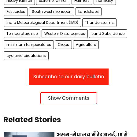
heavy rainfall
extreme rainfall
Farmers
humidity
Pesticides
South west monsoon
Landslides
India Meteorological Department (IMD)
Thunderstorms
Temperature rise
Western Disturbances
Land Subsidence
minimum temperatures
Crops
Agriculture
cyclonic circulations
Subscribe to our daily bulletin
Show Comments
Related Stories
असम-मेघालय में रेड अलर्ट, 15 से