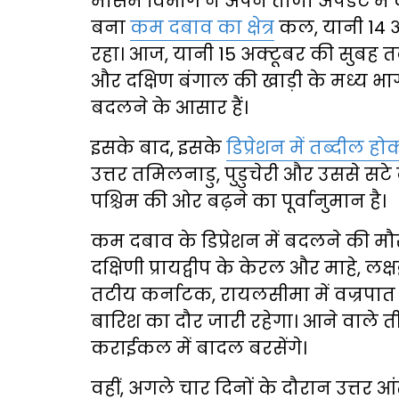
मौसम विभाग ने अपने ताजा अपडेट में क
बना
कम दबाव का क्षेत्र
कल, यानी 14 अक
रहा। आज, यानी 15 अक्टूबर की सुबह त
और दक्षिण बंगाल की खाड़ी के मध्य भागों
बदलने के आसार हैं।
इसके बाद, इसके
डिप्रेशन में तब्दील ह
उत्तर तमिलनाडु, पुडुचेरी और उससे सटे द
पश्चिम की ओर बढ़ने का पूर्वानुमान है।
कम दबाव के डिप्रेशन में बदलने की म
दक्षिणी प्रायद्वीप के केरल और माहे, लक
तटीय कर्नाटक, रायलसीमा में वज्रपात 
बारिश का दौर जारी रहेगा। आने वाले ती
कराईकल में बादल बरसेंगे।
वहीं, अगले चार दिनों के दौरान उत्तर 