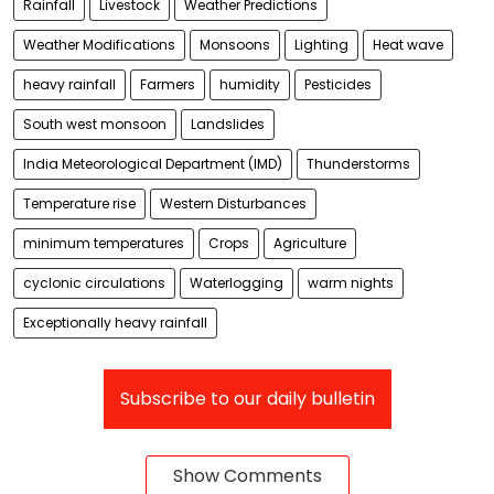
Rainfall
Livestock
Weather Predictions
Weather Modifications
Monsoons
Lighting
Heat wave
heavy rainfall
Farmers
humidity
Pesticides
South west monsoon
Landslides
India Meteorological Department (IMD)
Thunderstorms
Temperature rise
Western Disturbances
minimum temperatures
Crops
Agriculture
cyclonic circulations
Waterlogging
warm nights
Exceptionally heavy rainfall
Subscribe to our daily bulletin
Show Comments