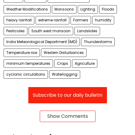
Weather Modifications
Monsoons
Lighting
Floods
heavy rainfall
extreme rainfall
Farmers
humidity
Pesticides
South west monsoon
Landslides
India Meteorological Department (IMD)
Thunderstorms
Temperature rise
Western Disturbances
minimum temperatures
Crops
Agriculture
cyclonic circulations
Waterlogging
Subscribe to our daily bulletin
Show Comments