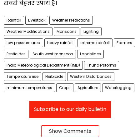
सबसे बेहतर उपाय है।
Rainfall
Livestock
Weather Predictions
Weather Modifications
Monsoons
Lighting
low pressure area
heavy rainfall
extreme rainfall
Farmers
Pesticides
South west monsoon
Landslides
India Meteorological Department (IMD)
Thunderstorms
Temperature rise
Herbicide
Western Disturbances
minimum temperatures
Crops
Agriculture
Waterlogging
Subscribe to our daily bulletin
Show Comments