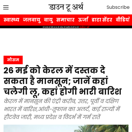
Subscribe
स्वास्थ्य
जलवायु
वायु
समाचार
ऊर्जा
डाटा सेंटर
वीडियो
मौसम
26 मई को केरल में दस्तक दे
सकता है मानसून; जानें कहां
चलेगी लू, कहां होगी भारी बारिश
केरल में मानसून की एंट्री करीब, उत्तर, पूर्वी व दक्षिण
भारत में बारिश,आंधी-तूफान का अलर्ट, कई राज्यों में
हीटवेव जारी, मध्य प्रदेश व विदर्भ में गर्म रातें