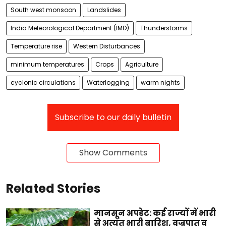
South west monsoon
Landslides
India Meteorological Department (IMD)
Thunderstorms
Temperature rise
Western Disturbances
minimum temperatures
Crops
Agriculture
cyclonic circulations
Waterlogging
warm nights
Subscribe to our daily bulletin
Show Comments
Related Stories
मानसून अपडेट: कई राज्यों में भारी
से अत्यंत भारी बारिश, वज्रपात व