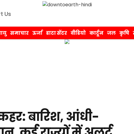
t Us
ायु
समाचार
ऊर्जा
डाटा सेंटर
वीडियो
कार्टून
जल
कृषि
 कहर: बारिश, आंधी-
, कई राज्यों में अलर्ट