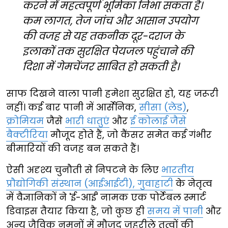
करने में महत्वपूर्ण भूमिका निभा सकता है।
कम लागत, तेज जांच और आसान उपयोग
की वजह से यह तकनीक दूर-दराज के
इलाकों तक सुरक्षित पेयजल पहुंचाने की
दिशा में गेमचेंजर साबित हो सकती है।
साफ दिखने वाला पानी हमेशा सुरक्षित हो, यह जरूरी
नहीं। कई बार पानी में आर्सेनिक,
सीसा (लेड)
,
क्रोमियम
जैसे
भारी धातुएं
और
ई कोलाई जैसे
बैक्टीरिया
मौजूद होते हैं, जो कैंसर समेत कई गंभीर
बीमारियों की वजह बन सकते हैं।
ऐसी अदृश्य चुनौती से निपटने के लिए
भारतीय
प्रौद्योगिकी संस्थान (आईआईटी), गुवाहाटी
के नेतृत्व
में वैज्ञानिकों ने 'ई-आई' नामक एक पोर्टेबल स्मार्ट
डिवाइस तैयार किया है, जो कुछ ही
समय में पानी
और
अन्य जैविक नमूनों में मौजूद जहरीले तत्वों की