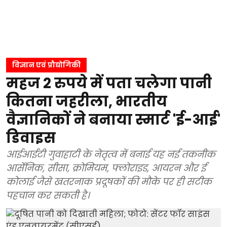
विज्ञान एवं प्रौद्योगिकी
महज 2 रुपये में पता चलेगा पानी
कितना जहरीला, भारतीय
वैज्ञानिकों ने बनाया स्मार्ट 'ई-आई'
डिवाइस
आईआईटी गुवाहाटी के नेतृत्व में बनाई यह नई तकनीक
आर्सेनिक, सीसा, क्रोमियम, फ्लोराइड, आयरन और ई
कोलाई जैसे खतरनाक प्रदूषकों की मौके पर ही सटीक
पहचान कर सकती है।