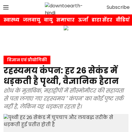
Subscribe
स्वास्थ्य
जलवायु
वायु
समाचार
ऊर्जा
डाटा सेंटर
वीडियो
विज्ञान एवं प्रौद्योगिकी
रहस्यमय कंपन: हर 26 सेकंड में
धड़कती है पृथ्वी, वैज्ञानिक हैरान
शोध के मुताबिक, महाद्वीपों में सीस्मोमीटर की सहायता
से पता लगाए गए रहस्यमय " कंपन" का कोई पुष्ट तर्क
नहीं है, लेकिन यह धड़कता रहता है।