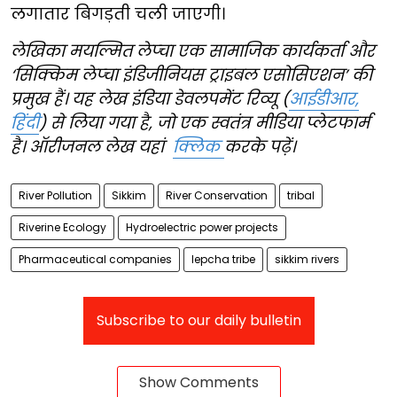
लगातार बिगड़ती चली जाएगी।
लेखिका मयल्मित लेप्चा एक सामाजिक कार्यकर्ता और
‘सिक्किम लेप्चा इंडिजीनियस ट्राइबल एसोसिएशन’ की
प्रमुख हैं। यह लेख इंडिया डेवलपमेंट रिव्यू (
आईडीआर,
हिंदी
) से लिया गया है, जो एक स्वतंत्र मीडिया प्लेटफार्म
है। ऑरीजनल लेख यहां
क्लिक
करके पढ़ें।
River Pollution
Sikkim
River Conservation
tribal
Riverine Ecology
Hydroelectric power projects
Pharmaceutical companies
lepcha tribe
sikkim rivers
Subscribe to our daily bulletin
Show Comments