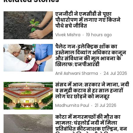
एनजीटी ने एमसीडी से पूछा
पौधारोपण में लगाए गए कितने
पौधे बचे जीवित
Vivek Mishra
19 hours ago
पैलेट गन‑इलेक्ट्रिक शॉक का
इस्तेमाल दिव्यांग अधिकार कानून
और संविधान की मूल भावना के
खिलाफ: एनपीआरडी
Anil Ashwani Sharma
24 Jul 2026
संसद में आज: सरकार ने माना, नदी
व समुद्री कटाव से हर साल हजारों
लोग घर छोड़ने को मजबूर
Madhumita Paul
21 Jul 2026
कोटा में मगरमच्छों की मौत का
मामला: चंद्रलोई नदी में मिला
प्रतिबंधित कीटनाशक एल्ड्रिन, वन